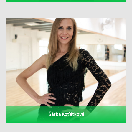
Šárka Koťátková
● dvojnásobná mistryně ČR ve STT formacích
● dvojnásobná semifinalistka na MS
a ME
● 3. místo v celorepublikovém rank listu ČSTS v
párové latině
Více
Šárka Koťátková