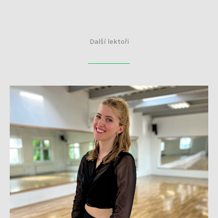
Další lektoři
Jana Trantová
Více