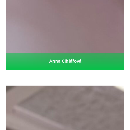
Anna Cihlářová
Více
Anna Cihlářová
Bára Mahenová